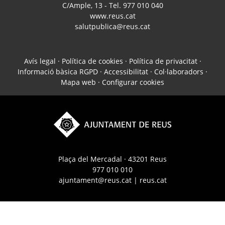
C/Ample, 13 - Tel. 977 010 040
www.reus.cat
salutpublica@reus.cat
Avís legal
·
Política de cookies
·
Política de privacitat
·
Informació bàsica RGPD
·
Accessibilitat
·
Col·laboradors
·
Mapa web
·
Configurar cookies
Plaça del Mercadal · 43201 Reus
977 010 010
ajuntament@reus.cat
|
reus.cat