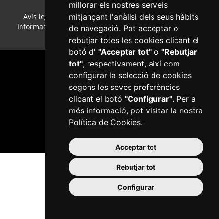
millorar els nostres serveis
mitjançant l'anàlisi dels seus hàbits
Avís legal
·
Política de cookies
·
Política de privacitat
·
Informació bàsica RGPD
·
Accessibilitat
·
Col·laboradors
·
de navegació. Pot acceptar o
Mapa web
·
Configurar cookies
rebutjar totes les cookies clicant el
botó d'
"Acceptar tot"
o
"Rebutjar
tot"
, respectivament, així com
configurar la selecció de cookies
segons les seves preferències
clicant el botó
"Configurar"
. Per a
més informació, pot visitar la nostra
Plaça del Mercadal · 43201 Reus
Política de Cookies
.
977 010 010
ajuntament@reus.cat
|
reus.cat
Acceptar tot
Rebutjar tot
Configurar