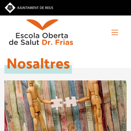
Vés
al
contingut
Nosaltres
Inici