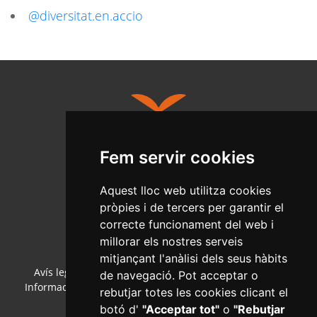
@diversitat.en.accio
Fem servir cookies
Salut Pública
Aquest lloc web utilitza cookies
C/Ample, 13 - Tel. 977 010 040
pròpies i de tercers per garantir el
www.reus.cat
salutpublica@reus.cat
correcte funcionament del web i
millorar els nostres serveis
mitjançant l'anàlisi dels seus hàbits
Avís legal
·
Política de cookies
·
Política de privacitat
·
de navegació. Pot acceptar o
Informació bàsica RGPD
·
Accessibilitat
·
Col·laboradors
·
rebutjar totes les cookies clicant el
Mapa web
·
Configurar cookies
botó d'
"Acceptar tot"
o
"Rebutjar