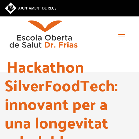
Vés
al
contingut
Hackathon
SilverFoodTech:
innovant per a
una longevitat