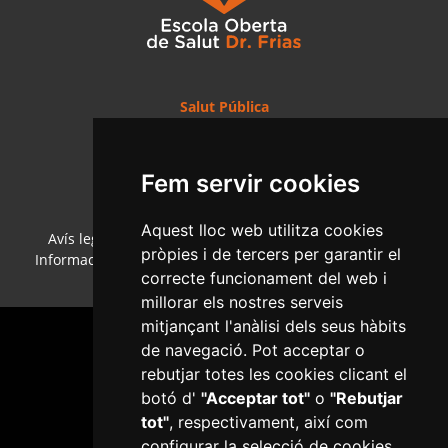
Salut Pública
C/Ample, 13 - Tel. 977 010 040
www.reus.cat
salutpublica@reus.cat
Fem servir cookies
Aquest lloc web utilitza cookies
Avís legal
·
Política de cookies
·
Política de privacitat
·
pròpies i de tercers per garantir el
Informació bàsica RGPD
·
Accessibilitat
·
Col·laboradors
·
correcte funcionament del web i
Mapa web
·
Configurar cookies
millorar els nostres serveis
mitjançant l'anàlisi dels seus hàbits
de navegació. Pot acceptar o
rebutjar totes les cookies clicant el
botó d'
"Acceptar tot"
o
"Rebutjar
tot"
, respectivament, així com
Plaça del Mercadal · 43201 Reus
configurar la selecció de cookies