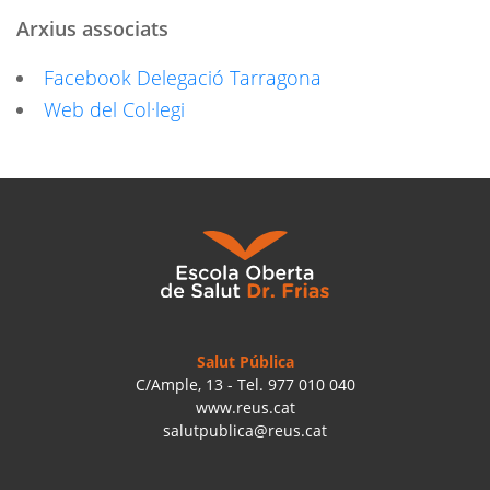
Arxius associats
Facebook Delegació Tarragona
Web del Col·legi
Salut Pública
C/Ample, 13 - Tel. 977 010 040
www.reus.cat
salutpublica@reus.cat