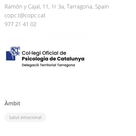
Ramón y Cajal, 11, 1r 3a, Tarragona, Spain
copc.t@copc.cat
977 21 41 02
Àmbit
Salut emocional