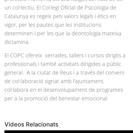
un col·lectiu. El Col·legi Oficial de Psicologia de
Catalunya es regeix pels valors legals i ètics en
vigor, per les pautes que les institucions
determinen i per les que la deontologia mateixa
dictamina.
El COPC ofereix xerrades, tallers i cursos dirigits a
professionals i també activitats dirigides a públic
general. A la ciutat de Reus i a través del conveni
de col·laboració signat amb l'ajuntament,
col·labora en el desenvolupament de programes
per a la promoció del benestar emocional.
Videos Relacionats