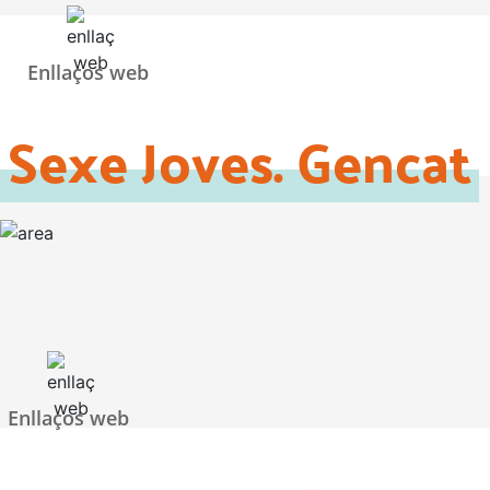
Enllaços web
Sexe Joves. Gencat
Enllaços web