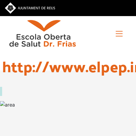
Vés
al
contingut
http://www.elpep.i