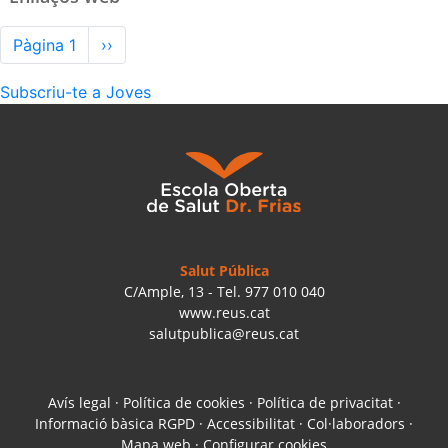
Paginació
Pàgina 1
Pàgina
››
següent
Subscriu-te a Joves
Salut Pública
C/Ample, 13 - Tel. 977 010 040
www.reus.cat
salutpublica@reus.cat
Avís legal
·
Política de cookies
·
Política de privacitat
·
Informació bàsica RGPD
·
Accessibilitat
·
Col·laboradors
·
Mapa web
·
Configurar cookies