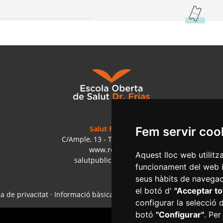
Salut Pública
Fem servir coo
C/Ample, 13 - Tel. 977 010 040
www.reus.cat
Aquest lloc web utilitz
salutpublica@reus.cat
funcionament del web i m
seus hàbits de navegaci
el botó d'
"Acceptar to
ca de privacitat
·
Informació bàsica RGPD
·
Accessibilitat
·
Col·labor
configurar la selecció 
botó
"Configurar"
. Per