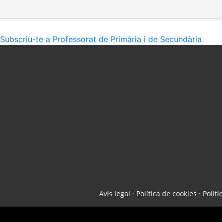
Subscriu-te a Professorat de Primària i de Secundària
Avís legal
·
Política de cookies
·
Políti