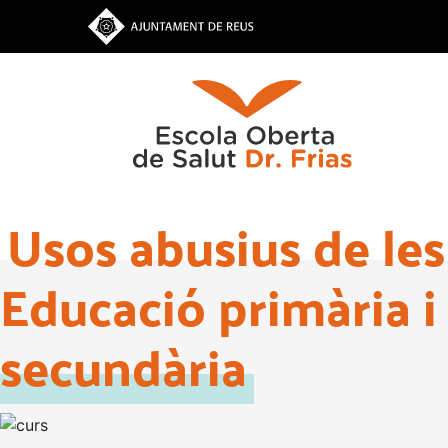
Vés
al
contingut
Usos abusius de les
Educació primària i
secundària