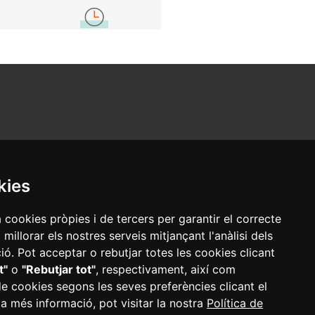
kies
a cookies pròpies i de tercers per garantir el correcte
illorar els nostres serveis mitjançant l'anàlisi dels
ó. Pot acceptar o rebutjar totes les cookies clicant
t"
o
"Rebutjar tot"
, respectivament, així com
adors
·
Mapa web
·
Configurar cookies
de cookies segons les seves preferències clicant el
 a més informació, pot visitar la nostra
Política de