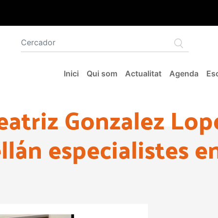
Navegació principal
Inici
Qui som
Actualitat
Agenda
Esc
eatriz Gonzalez Lope
llán especialistes 