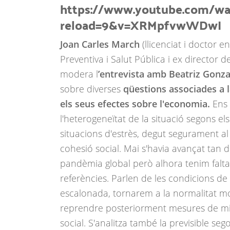
https://www.youtube.com/wa
reload=9&v=XRMpfvwWDwI
Joan Carles March
(llicenciat i doctor 
Preventiva i Salut Pública i ex director d
modera l
’entrevista amb Beatriz Gonza
sobre diverses
qüestions associades a la
els seus efectes sobre l'economia.
Ens 
l'heterogeneïtat de la situació segons els t
situacions d'estrès, degut segurament al 
cohesió social. Mai s'havia avançat tan
pandèmia global però alhora tenim falta
referències. Parlen de les condicions de
escalonada, tornarem a la normalitat mo
reprendre posteriorment mesures de mit
social. S'analitza també la previsible 