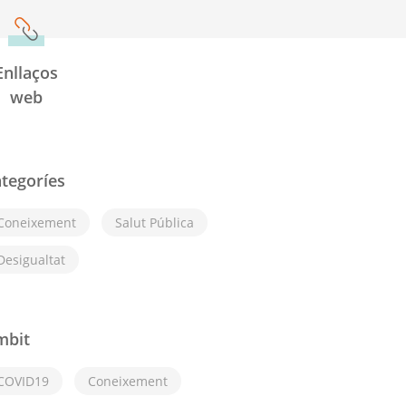
Enllaços
web
tegoríes
Coneixement
Salut Pública
Desigualtat
mbit
COVID19
Coneixement