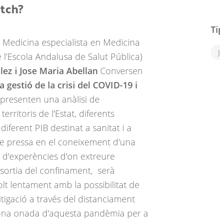
tch?
Ti
en Medicina especialista en Medicina
e l’Escola Andalusa de Salut Pública)
lez i Jose Maria Abellan
Conversen
 gestió de la crisi del COVID-19 i
presenten una anàlisi de
erritoris de l'Estat, diferents
diferent PIB destinat a sanitat i a
 de pressa en el coneixement d'una
 d'experències d'on extreure
 sortia del confinament, serà
lt lentament amb la possibilitat de
igació a través del distanciament
segona onada d'aquesta pandèmia per a