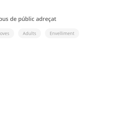
pus de públic adreçat
Joves
Adults
Envelliment