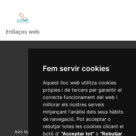
Enllaços web
Fem servir cookies
Aquest lloc web utilitza cookies
pròpies i de tercers per garantir el
Salut Pública
correcte funcionament del web i
C/Ample, 13 - Tel. 977 010 040
www.reus.cat
millorar els nostres serveis
salutpublica@reus.cat
mitjançant l'anàlisi dels seus hàbits
de navegació. Pot acceptar o
rebutjar totes les cookies clicant el
Avís legal
·
Política de cookies
·
Política de privacitat
·
botó d'
"Acceptar tot"
o
"Rebutjar