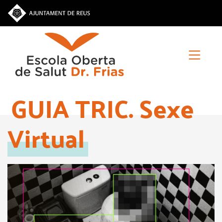
Vés
al
contingut
GUIA TRIC. Sexe
Virtual