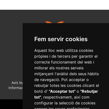
Fem servir cookies
Aquest lloc web utilitza cookies
Salut Pública
C/Ample, 13 - Tel. 977 010 040
pròpies i de tercers per garantir el
www.reus.cat
correcte funcionament del web i
salutpublica@reus.cat
millorar els nostres serveis
mitjançant l'anàlisi dels seus hàbits
de navegació. Pot acceptar o
Avís legal
·
Política de cookies
·
Política de privacitat
·
rebutjar totes les cookies clicant el
Informació bàsica RGPD
·
Accessibilitat
·
Col·laboradors
·
botó d'
"Acceptar tot"
o
"Rebutjar
Mapa web
·
Configurar cookies
tot"
, respectivament, així com
configurar la selecció de cookies
segons les seves preferències