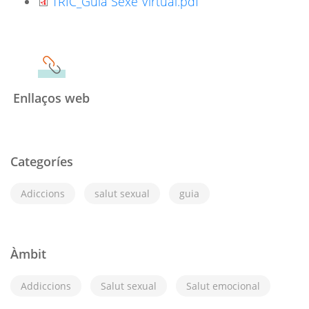
TRIC_Guia Sexe Virtual.pdf
Enllaços web
Categoríes
Adiccions
salut sexual
guia
Àmbit
Addiccions
Salut sexual
Salut emocional