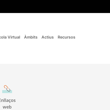
ola Virtual
Àmbits
Actius
Recursos
Enllaços
web