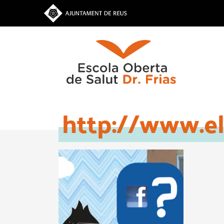
Vés
al
contingut
http://www.el