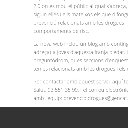
2.0 on es mou el públic al qual s’adreça,
siguin elles i ells mateixos els que difon
prevenció relacionats amb les drogues i 
comportaments de risc.
La nova web inclou un blog amb contingu
adreçat a joves d’aquesta franja d’edat.
preguntòdrom, dues seccions d’enqueste
temes relacionats amb les drogues i els 
Per contactar amb aquest servei, aquí t
Salut: 93 551 35 99. I el correu electròn
amb l’equip: prevencio.drogues@gencat.