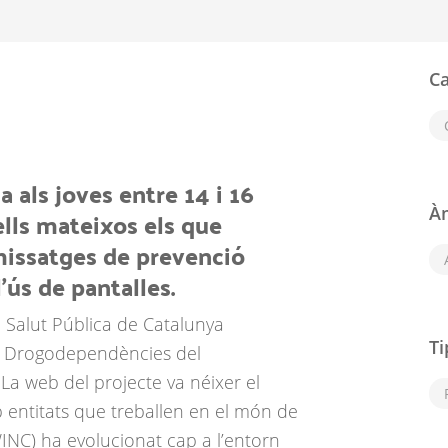
Ca
 als joves entre 14 i 16
À
 ells mateixos els que
missatges de prevenció
'ús de pantalles.
 Salut Pública de Catalunya
Ti
de Drogodependències del
La web del projecte va néixer el
mb entitats que treballen en el món de
INC) ha evolucionat cap a l’entorn