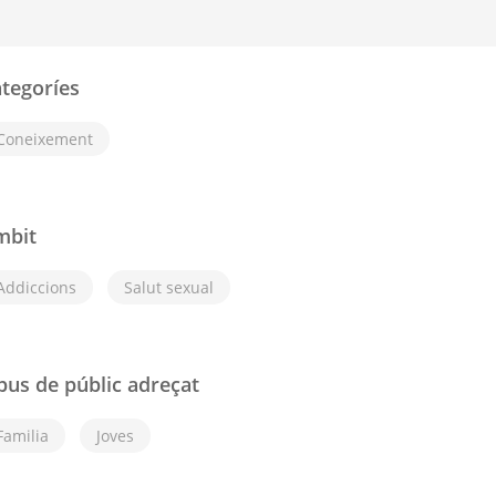
tegoríes
Coneixement
mbit
Addiccions
Salut sexual
pus de públic adreçat
Familia
Joves