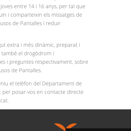
 joves entre 14 i 16 anys, per tal que
guin i comparteixin els missatges de
usos de Pantalles i reduir
t extra i més dinàmic, preparat i
 I també el drogòdrom i
s i preguntes respectivament, sobre
usos de Pantalles.
eniu el telèfon del Departament de
ic per posar-vos en contacte directe
cat.