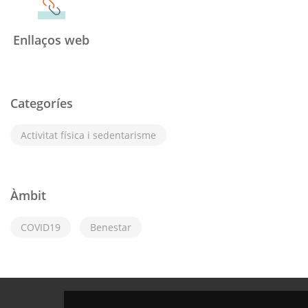
Enllaços web
Categoríes
Activitat física i sedentarisme
Àmbit
COVID19
Benestar