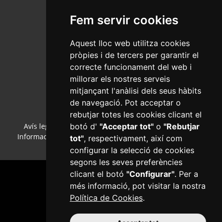
Fem servir cookies
Aquest lloc web utilitza cookies
pròpies i de tercers per garantir el
Salut Pública
correcte funcionament del web i
C/Ample, 13 - Tel. 977 010 040
millorar els nostres serveis
www.reus.cat
mitjançant l'anàlisi dels seus hàbits
salutpublica@reus.cat
de navegació. Pot acceptar o
rebutjar totes les cookies clicant el
botó d'
"Acceptar tot"
o
"Rebutjar
Avís legal
·
Política de cookies
·
Política de privacitat
·
Informació bàsica RGPD
·
Accessibilitat
·
Col·laboradors
·
tot"
, respectivament, així com
Mapa web
·
Configurar cookies
configurar la selecció de cookies
segons les seves preferències
clicant el botó
"Configurar"
. Per a
més informació, pot visitar la nostra
Política de Cookies
.