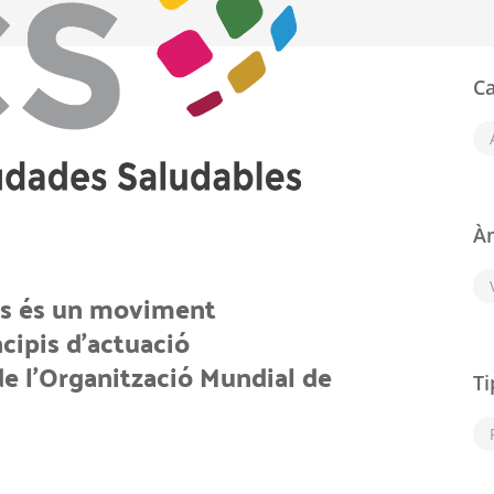
Ca
À
les és un moviment
cipis d'actuació
 de l'Organització Mundial de
Ti