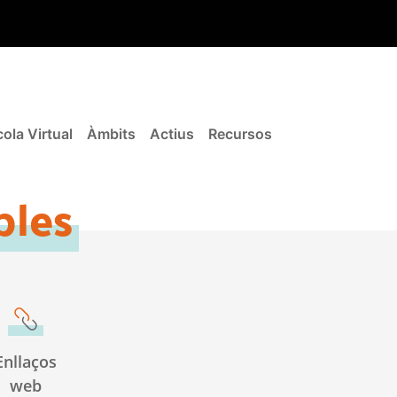
ola Virtual
Àmbits
Actius
Recursos
bles
Enllaços
web