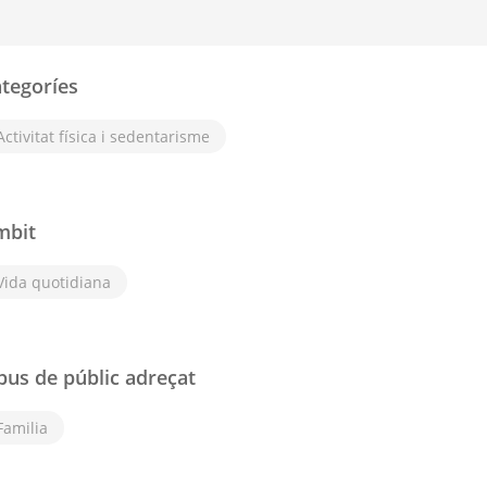
tegoríes
Activitat física i sedentarisme
mbit
Vida quotidiana
pus de públic adreçat
Familia