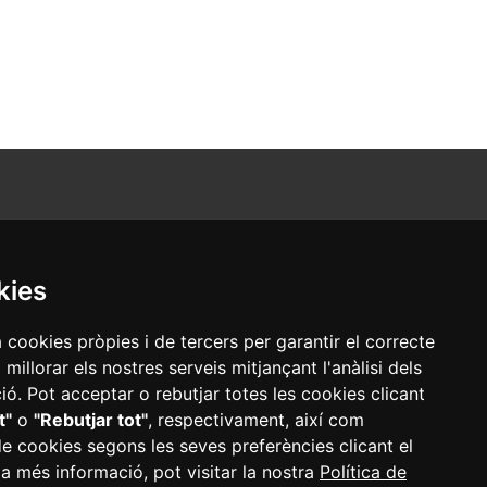
kies
a cookies pròpies i de tercers per garantir el correcte
illorar els nostres serveis mitjançant l'anàlisi dels
ó. Pot acceptar o rebutjar totes les cookies clicant
t"
o
"Rebutjar tot"
, respectivament, així com
de cookies segons les seves preferències clicant el
 a més informació, pot visitar la nostra
Política de
adors
·
Mapa web
·
Configurar cookies