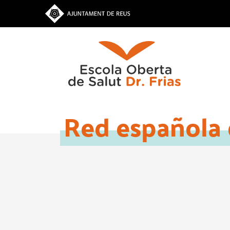
Vés
al
contingut
Red española 