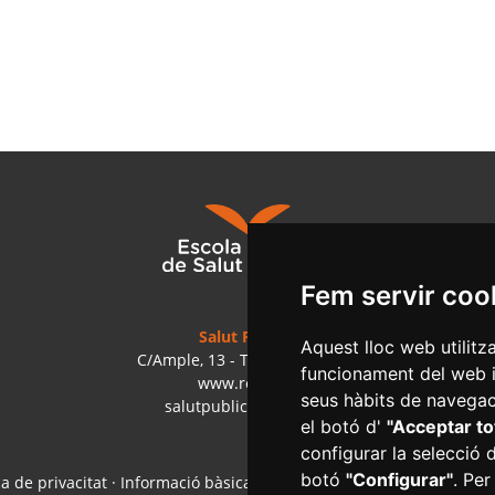
Fem servir coo
Salut Pública
Aquest lloc web utilitz
C/Ample, 13 - Tel. 977 010 040
funcionament del web i m
www.reus.cat
seus hàbits de navegaci
salutpublica@reus.cat
el botó d'
"Acceptar to
configurar la selecció 
botó
"Configurar"
. Per
ca de privacitat
·
Informació bàsica RGPD
·
Accessibilitat
·
Col·labor