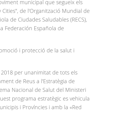
oviment municipal que segueix els
y Cities", de l'Organització Mundial de
añola de Ciudades Saludables (RECS),
 la Federación Española de
romoció i protecció de la salut i
2018 per unanimitat de tots els
ament de Reus a l'Estratègia de
tema Nacional de Salut del Ministeri
quest programa estratègic es vehicula
nicipis i Províncies i amb la «Red