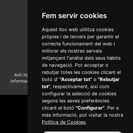
Fem servir cookies
Aquest lloc web utilitza cookies
Salut Pública
pròpies i de tercers per garantir el
C/Ample, 13 - Tel. 977 010 040
correcte funcionament del web i
www.reus.cat
millorar els nostres serveis
salutpublica@reus.cat
mitjançant l'anàlisi dels seus hàbits
de navegació. Pot acceptar o
rebutjar totes les cookies clicant el
Avís legal
·
Política de cookies
·
Política de privacitat
·
botó d'
"Acceptar tot"
o
"Rebutjar
Informació bàsica RGPD
·
Accessibilitat
·
Col·laboradors
·
tot"
, respectivament, així com
Mapa web
·
Configurar cookies
configurar la selecció de cookies
segons les seves preferències
clicant el botó
"Configurar"
. Per a
més informació, pot visitar la nostra
Política de Cookies
.
Plaça del Mercadal · 43201 Reus