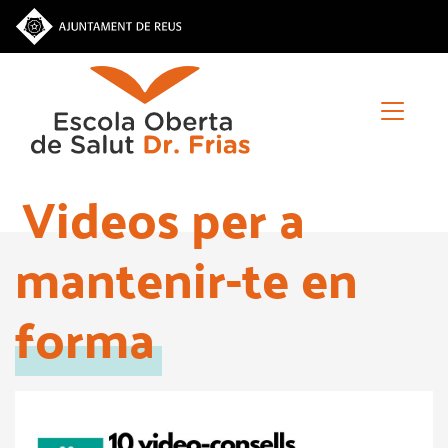
Vés
al
contingut
Videos per a
mantenir-te en
forma