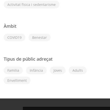
Activitat física i sedentarisme
Àmbit
COVID19
Benestar
Tipus de públic adreçat
Familia
Infància
Joves
Adults
Envelliment