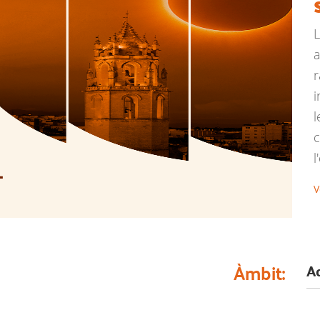
L
a
r
i
l
c
l
V
Àmbit: