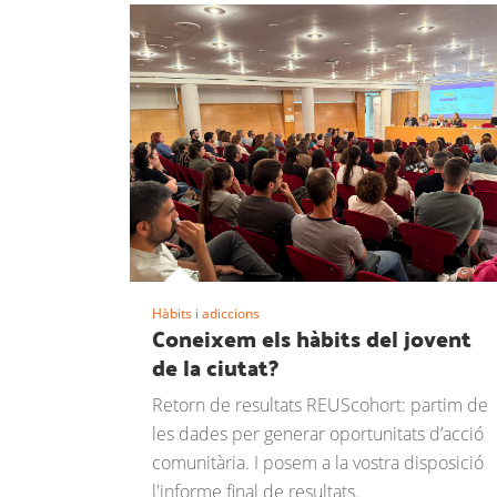
Hàbits i adiccions
Coneixem els hàbits del jovent
de la ciutat?
Retorn de resultats REUScohort: partim de
les dades per generar oportunitats d’acció
comunitària. I posem a la vostra disposició
l'informe final de resultats.