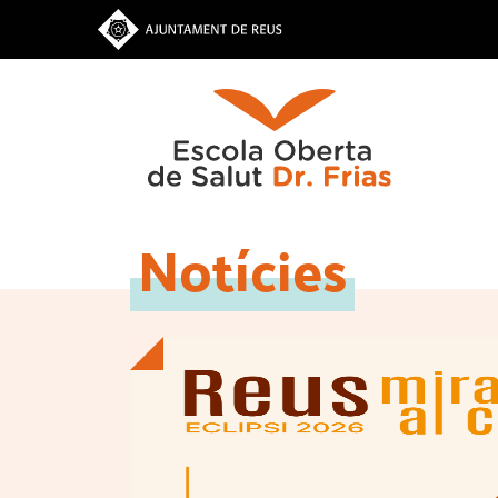
Vés
al
contingut
Notícies
Inici