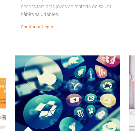
necessitats dels joves en materia de salut i
hàbits saludables.
Continuar llegint