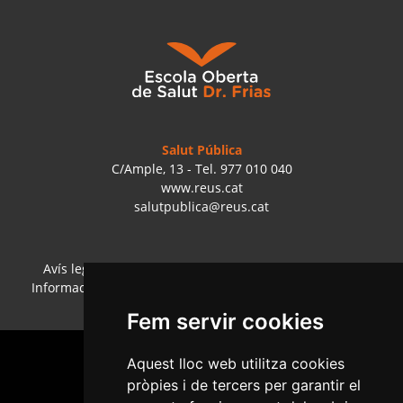
Salut Pública
C/Ample, 13 - Tel. 977 010 040
www.reus.cat
salutpublica@reus.cat
Avís legal
·
Política de cookies
·
Política de privacitat
·
Informació bàsica RGPD
·
Accessibilitat
·
Col·laboradors
·
Mapa web
·
Configurar cookies
Fem servir cookies
Aquest lloc web utilitza cookies
pròpies i de tercers per garantir el