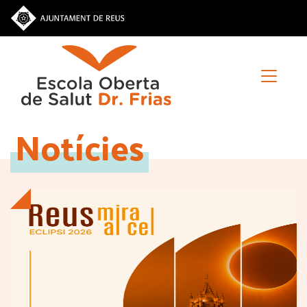
Vés
al
contingut
Notícies
Inici