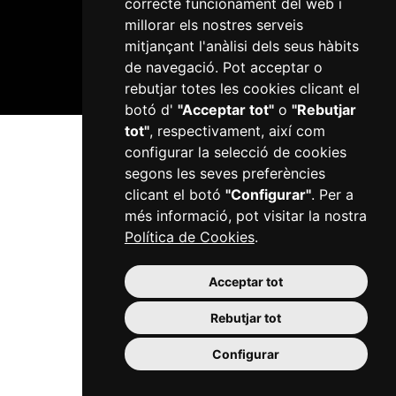
correcte funcionament del web i
millorar els nostres serveis
Plaça del Mercadal · 43201 Reus
mitjançant l'anàlisi dels seus hàbits
977 010 010
de navegació. Pot acceptar o
ajuntament@reus.cat
|
reus.cat
rebutjar totes les cookies clicant el
botó d'
"Acceptar tot"
o
"Rebutjar
tot"
, respectivament, així com
configurar la selecció de cookies
segons les seves preferències
clicant el botó
"Configurar"
. Per a
més informació, pot visitar la nostra
Política de Cookies
.
Acceptar tot
Rebutjar tot
Configurar